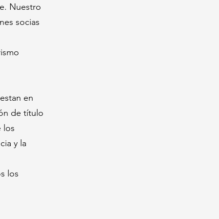
le. Nuestro
ones socias
rismo
iestan en
n de título
 los
ia y la
s los