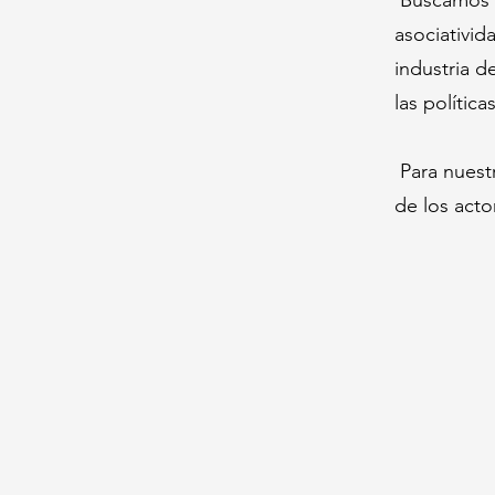
Buscamos co
asociativid
industria d
las polític
Para nuestr
de los acto