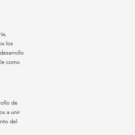
ía,
os los
 desarrollo
hile como
rollo de
os a unir
ento del