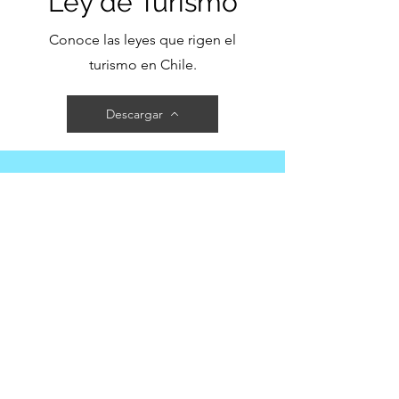
Ley de Turismo
Conoce las leyes que rigen el
turismo en Chile.
Descargar
Repensando el
Turismo
Un interesante artículo que
replantea algunos puntos
importantes sobre el turismo en
la región y el país.
Descargar